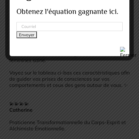
et l’amour t’enseignera.”
Obtenez l'équation gagnante ici.
Je choisi l’amour de tout mon cœur et espère que ce
message vous inspirera aussi. 💜
À titre de référence, il se passe en ce moment un
grand shift de la conscience afin de guérir l’égo
blessé et de pouvoir vraiment incarner les valeurs
et caractéristiques des énergies masculines et
féminines saine.
Voyez sur le tableau ci-bas ces caractéristiques afin
de guider vos prises de consciences sur vos
comportements et ceux des gens autour de vous. ✨
💫💫💫💫
Catherine
Praticienne Transformationnelle du Corps-Esprit et
Alchimiste Émotionnelle.