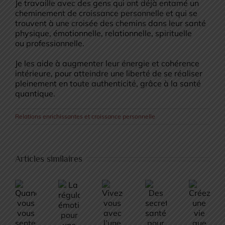
Je travaille avec des gens qui ont déjà entamé un
cheminement de croissance personnelle et qui se
trouvent à une croisée des chemins dans leur santé
physique, émotionnelle, relationnelle, spirituelle
ou professionnelle.
Je les aide à augmenter leur énergie et cohérence
intérieure, pour atteindre une liberté de se réaliser
pleinement en toute authenticité, grâce à la santé
quantique.
Relations enrichissantes et croissance personnelle
Articles similaires
Des
Vivez-
La
secrets
Quand
Créez
vous
régulation
santé
vous
une
avec