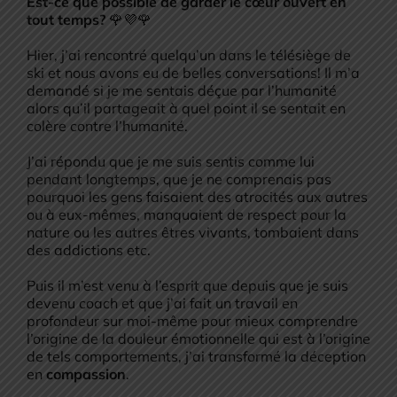
Est-ce que possible de garder le cœur ouvert en
tout temps?
🌹💜🌹
Hier, j’ai rencontré quelqu’un dans le télésiège de
ski et nous avons eu de belles conversations! Il m’a
demandé si je me sentais déçue par l’humanité
alors qu’il partageait à quel point il se sentait en
colère contre l’humanité.
J’ai répondu que je me suis sentis comme lui
pendant longtemps, que je ne comprenais pas
pourquoi les gens faisaient des atrocités aux autres
ou à eux-mêmes, manquaient de respect pour la
nature ou les autres êtres vivants, tombaient dans
des addictions etc.
Puis il m’est venu à l’esprit que depuis que je suis
devenu coach et que j’ai fait un travail en
profondeur sur moi-même pour mieux comprendre
l’origine de la douleur émotionnelle qui est à l’origine
de tels comportements, j’ai transformé la déception
en
compassion
.