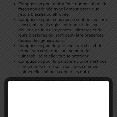
Compassion pour moi-même quand j’ai agi de
façon non alignée avec l’amour parce que
j’étais blessée ou effrayée.
Compassion pour ceux qui ne sont pas encore
conscients qu’ils agissent à partir de leur
douleur, de leurs croyances limitantes et de
leurs blessures qui sont peut-être présentes
depuis des générations.
Compassion pour la personne qui choisit de
fermer son cœur dans un moment de
vulnérabilité et elle veut se protéger.
Compassion pour la personne qui ne s’est pas
sentie aimée et ne sait donc pas comment
s’aimer elle-même ou aimer les autres.
La compassion ne signifie pas que je suis d’accord
avec leurs comportements, mais je peux tout de
même voir la nature divine ou le moi le plus élevé de
cet être spirituel avoir une expérience humaine.
Cette nature divine qu’ils ont oubliée ou de laquelle
elles se sont déconnectée, parfois pendant des